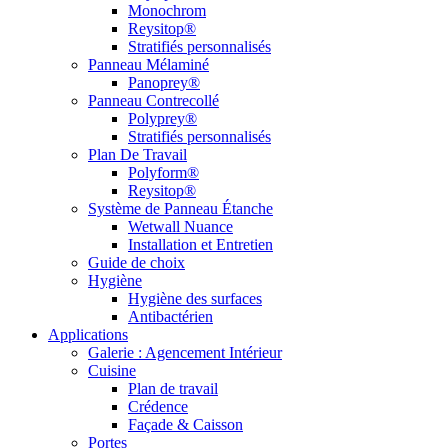
Monochrom
Reysitop®
Stratifiés personnalisés
Panneau Mélaminé
Panoprey®
Panneau Contrecollé
Polyprey®
Stratifiés personnalisés
Plan De Travail
Polyform®
Reysitop®
Système de Panneau Étanche
Wetwall Nuance
Installation et Entretien
Guide de choix
Hygiène
Hygiène des surfaces
Antibactérien
Applications
Galerie : Agencement Intérieur
Cuisine
Plan de travail
Crédence
Façade & Caisson
Portes