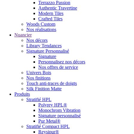
Terrazzo Passion
Authentic Travertine
Modern Tiles
Crafted Tiles
Woods Custom
Nos réalisations
Nuancier
Nos décors
Library Tendances
Signature Personnalisé
Signature
Personnalisez nos décors
Nos offres de service
Univers Bois
Nos finitions
Touch anti-traces de doigts
Silk Finition Matte
Produits
Stratifié HPL
Polyrey HPL®
Monochrom Vibration
Signature personnalisé
Pur Metal®
Stratifié Compact HPL
Reysipur®