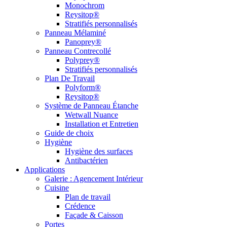
Monochrom
Reysitop®
Stratifiés personnalisés
Panneau Mélaminé
Panoprey®
Panneau Contrecollé
Polyprey®
Stratifiés personnalisés
Plan De Travail
Polyform®
Reysitop®
Système de Panneau Étanche
Wetwall Nuance
Installation et Entretien
Guide de choix
Hygiène
Hygiène des surfaces
Antibactérien
Applications
Galerie : Agencement Intérieur
Cuisine
Plan de travail
Crédence
Façade & Caisson
Portes