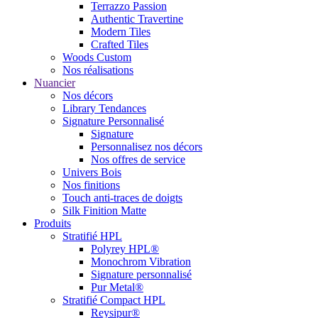
Terrazzo Passion
Authentic Travertine
Modern Tiles
Crafted Tiles
Woods Custom
Nos réalisations
Nuancier
Nos décors
Library Tendances
Signature Personnalisé
Signature
Personnalisez nos décors
Nos offres de service
Univers Bois
Nos finitions
Touch anti-traces de doigts
Silk Finition Matte
Produits
Stratifié HPL
Polyrey HPL®
Monochrom Vibration
Signature personnalisé
Pur Metal®
Stratifié Compact HPL
Reysipur®